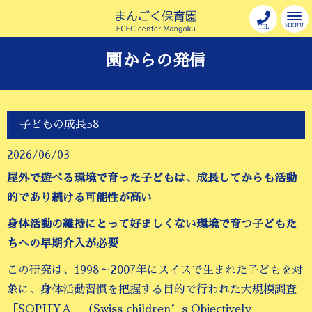
MENU
TEL
園からの発信
子どもの成長58
2026/06/03
屋外で遊べる環境で育った子どもは、成長してからも活動
的であり続ける可能性が高い
身体活動の維持にとって好ましくない環境で育つ子どもた
ちへの早期介入が必要
この研究は、1998～2007年にスイスで生まれた子どもを対
象に、身体活動習慣を把握する目的で行われた大規模調査
「SOPHYA」（Swiss children’s Objectively