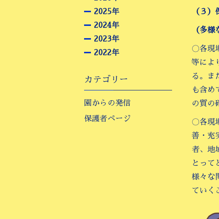
2025年
（３）
2024年
（多様
2023年
〇各現
2022年
等によ
る。ま
カテゴリー
も含め
園からの発信
の質の
保護者ページ
〇各現
善・充
者、地
とって
様々な
ていく