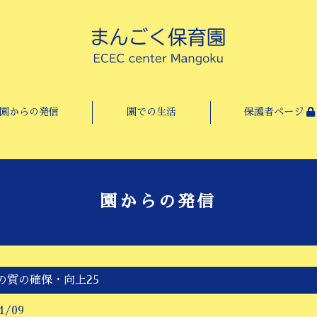
園からの発信
園での生活
保護者ページ
園からの発信
の質の確保・向上25
1/09