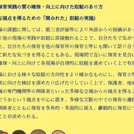
保育実践の質の確保・向上に向けた取組のあり方
な視点を得るための「開かれた」取組の実施）
場の課題に関しては、第三者評価等により外部からの指摘があ
り他の現場の実践や取組に直接触れることで、自分たちで気が
た、自分たちの保育を他の保育所の保育士等にも開いて語り合
て新たな気づきを得ることもある。現場間で互いに保育を見合
確保・向上に向けて各現場が自律的に取組を進めていく上で有
場における様々な取組の方向性をより確かなものにし、保育士
実に向けた検討を深めたり広げたりしていく上で、保護者、地
域の専門機関等の関係者といった多様な立場からの視点を得る
どうかという視点を中心に置き、多様な文脈の中での保育の過
関係者とともに保育を多角的・多面的に捉え、継続的に保育に
ことが求められる。