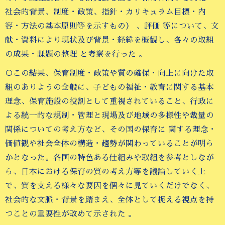
社会的背景、制度・政策、指針・カリキュラム目標・内
容・方法の基本原則等を示すもの） 、評価 等について、文
献・資料により現状及び背景・経緯を概観し、各々の取組
の成果・課題の整理 と考察を行った 。
○この結果、保育制度・政策や質の確保・向上に向けた取
組のありようの全般に、子どもの福祉・教育に関する基本
理念、保育施設の役割として重視されていること、行政に
よる統一的な規制・管理と現場及び地域の多様性や裁量の
関係についての考え方など、その国の保育に 関する理念・
価値観や社会全体の構造・趨勢が関わっていることが明ら
かとなった。各国の特色ある仕組みや取組を参考としなが
ら、日本における保育の質の考え方等を議論していく上
で、質を支える様々な要因を個々に見ていくだけでなく、
社会的な文脈・背景を踏まえ、全体として捉える視点を持
つことの重要性が改めて示された 。