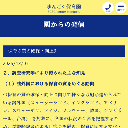
MENU
TEL
園からの発信
保育の質の確保・向上3
2025/12/03
２．調査研究等により得られた主な知見
（１）諸外国における保育の質をめぐる動向
○保育の質の確保・向上に向けて様々な取組が進められて
いる諸外国（ニュージーランド、イングランド、アメリ
カ、スウェーデン、ドイツ、ノルウェー、韓国、シンガポ
ール、台湾） を対象に、各国の状況の全容を把握するた
め、学識経験者による研究会を置き、保育に関する文化・