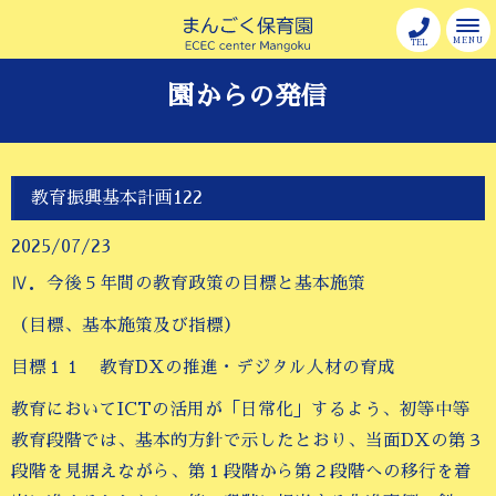
MENU
TEL
園からの発信
教育振興基本計画122
2025/07/23
Ⅳ．今後５年間の教育政策の目標と基本施策
（目標、基本施策及び指標）
目標１１ 教育DXの推進・デジタル人材の育成
教育においてICTの活用が「日常化」するよう、初等中等
教育段階では、基本的方針で示したとおり、当面DXの第３
段階を見据えながら、第１段階から第２段階への移行を着