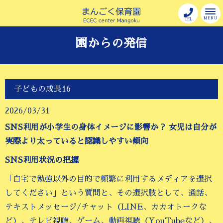
MENU
TEL
園からの発信
子どもの成長16
2026/03/31
SNS
利用が小学生の身体イメージに影響か？ 女児は自分が
実際より太っていると認識しやすい傾向
SNS
利用状況の把握
「自宅で勉強以外の目的で頻繁に利用するメディアを選択
してください」という質問と、その選択肢として、通話、
テキストメッセージ/チャット（LINE、カカオトークな
ど）、テレビ視聴、ゲーム、動画視聴（YouTubeなど）、