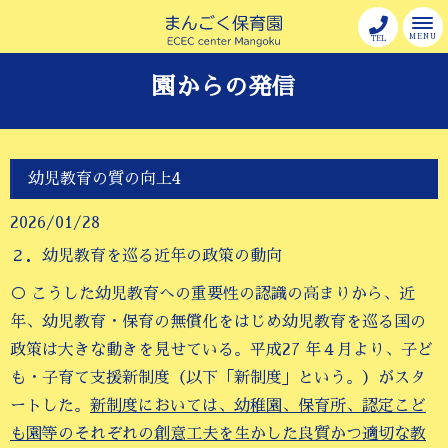
MENU
TEL
園からの発信
幼児教育の質の向上4
2026/01/28
２．幼児教育を巡る近年の政策の動向
○ こうした幼児教育への重要性の認識の高まりから、近
年、幼児教育・保育の無償化をはじめ幼児教育を巡る国の
政策は大きな動きを見せている。平成27 年４月より、子ど
も・子育て支援新制度（以下「新制度」という。）がスタ
ートした。
新制度においては、幼稚園、保育所、認定こど
も園等のそれぞれの創意工夫を生かした良質かつ適切な教