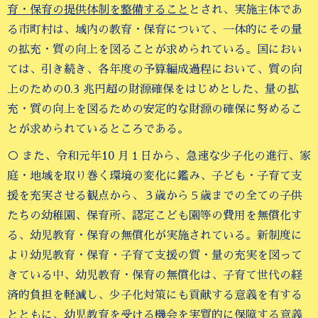
育・保育の提供体制を整備すること
とされ、実施主体であ
る市町村は、域内の教育・保育について、一体的にその量
の拡充・質の向上を図ることが求められている。国におい
ては、引き続き、各年度の予算編成過程において、質の向
上のための0.3 兆円超の財源確保をはじめとした、量の拡
充・質の向上を図るための安定的な財源の確保に努めるこ
とが求められているところである。
○ また、令和元年10 月１日から、急速な少子化の進行、家
庭・地域を取り巻く環境の変化に鑑み、子ども・子育て支
援を充実させる観点から、３歳から５歳までの全ての子供
たちの幼稚園、保育所、認定こども園等の費用を無償化す
る、幼児教育・保育の無償化が実施されている。新制度に
より幼児教育・保育・子育て支援の質・量の充実を図って
きている中、幼児教育・保育の無償化は、子育て世代の経
済的負担を軽減し、少子化対策にも貢献する意義を有する
とともに、幼児教育を受ける機会を実質的に保障する意義