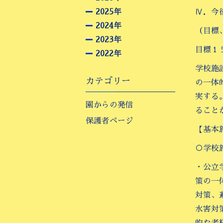
2025年
Ⅳ．今
2024年
（目標
2023年
目標１
2022年
学校施
カテゴリー
の一体
実する
園からの発信
ること
保護者ページ
【基本
○学校
・公立
策の一
対策、
水害対
的な老