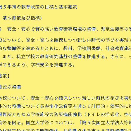
後５年間の教育政策の目標と基本施策
、基本施策及び指標）
５ 安全・安心で質の高い教育研究環境の整備、児童生徒等の
設について、安全・安心を確保しつつ新しい時代の学びを実現
的な整備等を進めるとともに、教材、学校図書館、社会教育施
。また、私立学校の教育研究基盤の整備を推進する。さらに、
ができるよう、学校安全を推進する。
施策】
施設の整備
学校について、安全・安心を確保しつつ新しい時代の学びを実
体的な整備について長寿命化改修等を通じて計画的・効率的に
避難所ともなる学校施設の防災機能強化（トイレの洋式化、空
策等を図る。国立大学等については、「第５次国立大学法人等
朽化対策や大学等の機能強化、共創拠点化を支える基盤整備等