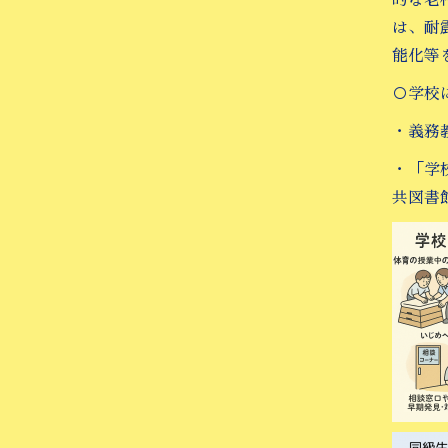
は、耐
能化等
○学校
・義務
・「学
共図書