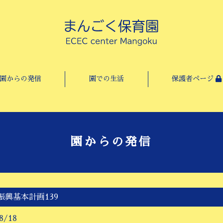
園からの発信
園での生活
保護者ページ
園からの発信
振興基本計画139
8/18