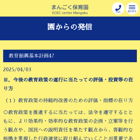
MENU
TEL
園からの発信
教育振興基本計画47
2025/04/03
Ⅲ．今後の教育政策の遂行に当たっての評価・投資等の在
り方
（１）教育政策の持続的改善のための評価・指標の在り方
○教育政策を推進するに当たっては、法令を遵守するとと
もに、より効果的・効率的な教育政策の企画・立案等を行
う観点や、国民への説明責任を果たす観点から、客観的な
根拠を重視した行政運営に取り組んでいくことが重要であ