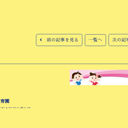
前の記事を見る
一覧へ
次の記
保育園
万石4丁目5番5号