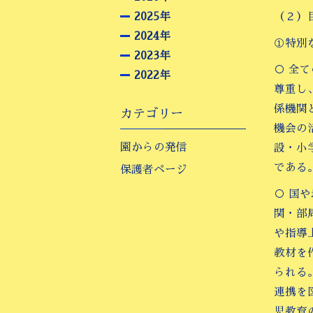
2025年
（２）
2024年
①特別
2023年
○ 全
2022年
尊重し
係機関
カテゴリー
機会の
園からの発信
設・小
である
保護者ページ
○ 国
関・部
や指導
教材を
られる
連携を
児教育