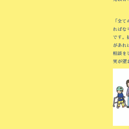
「全て
ればな
です。
があれ
相談を
実が望