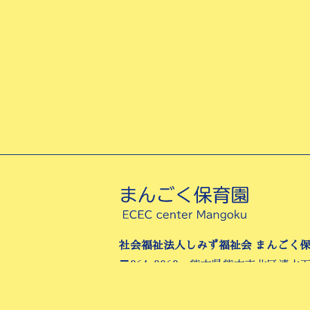
社会福祉法人しみず福祉会 まんごく
〒861-8068 熊本県熊本市北区清水
TEL:096-345-7423