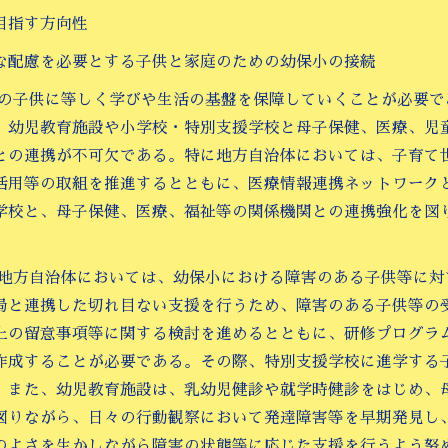
目指す方向性
な配慮を必要とする子供と家庭のための幼保小の接続
ての子供に等しく学びや生活の基盤を保障していくことが必要
、幼児教育施設や小学校・特別支援学校と母子保健、医療、児
との連携が不可欠である。特に地方自治体においては、子育て
活用等の取組を推進するとともに、医療情報連携ネットワーク
学校と、母子保健、医療、福祉等の関係機関との連携強化を図
。
や地方自治体においては、幼保小における障害のある子供等に
局と連携した切れ目ない支援を行うため、障害のある子供等の
上の留意事項等に関する検討を進めるとともに、研修プログラ
作成することが必要である。その際、特別支援学校に進学する
。また、幼児教育施設は、乳幼児健診や就学時健診をはじめ、
図りながら、日々の行動観察において発達障害等を早期発見し
のよさを生かしながら障害の状態等に応じた支援を行うよう努