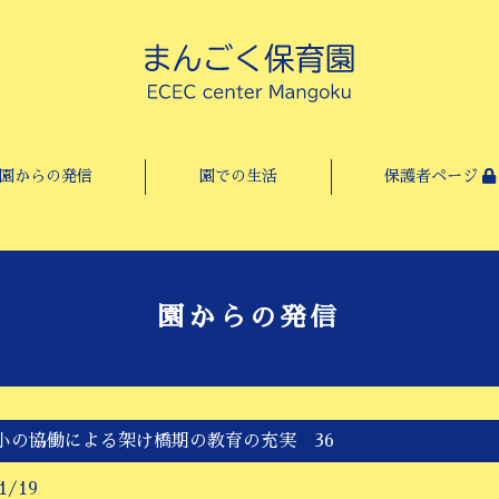
園からの発信
園での生活
保護者ページ
園からの発信
小の協働による架け橋期の教育の充実 36
1/19