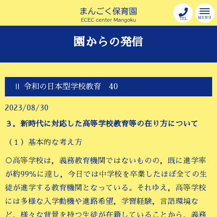
MENU
TEL
園からの発信
Ⅱ 令和の日本型学校教育 40
2023/08/30
３．新時代に対応した高等学校教育等の在り方について
（１）基本的な考え方
○高等学校は，義務教育機関ではないものの，既に進学率
が約99％に達し，今日では中学校を卒業したほぼ全ての生
徒が進学する教育機関となっている。それゆえ，高等学校
には多様な入学動機や進路希望，学習経験，言語環境な
ど，様々な背景を持つ生徒が在籍していることから，義務