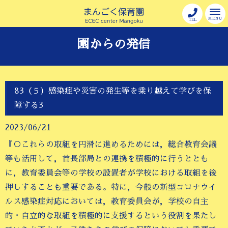
MENU
TEL
園からの発信
83（５）感染症や災害の発生等を乗り越えて学びを保
障する3
2023/06/21
『○これらの取組を円滑に進めるためには，総合教育会議
等も活用して，首長部局との連携を積極的に行うととも
に，教育委員会等の学校の設置者が学校における取組を後
押しすることも重要である。特に，今般の新型コロナウイ
ルス感染症対応においては，教育委員会が，学校の自主
的・自立的な取組を積極的に支援するという役割を果たし