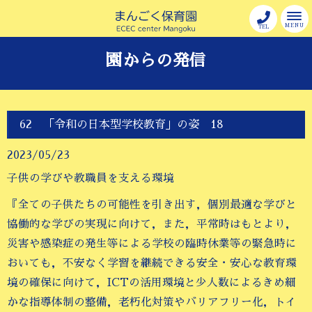
MENU
TEL
園からの発信
62 「令和の日本型学校教育」の姿 18
2023/05/23
子供の学びや教職員を支える環境
『全ての子供たちの可能性を引き出す，個別最適な学びと
協働的な学びの実現に向けて，また，平常時はもとより，
災害や感染症の発生等による学校の臨時休業等の緊急時に
おいても，不安なく学習を継続できる安全・安心な教育環
境の確保に向けて，ICTの活用環境と少人数によるきめ細
かな指導体制の整備，老朽化対策やバリアフリー化，トイ