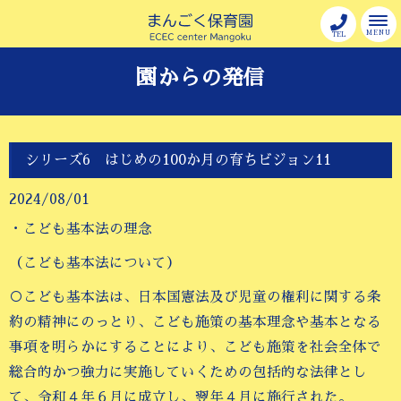
MENU
TEL
園からの発信
シリーズ6 はじめの100か月の育ちビジョン11
2024/08/01
・こども基本法の理念
（こども基本法について）
○こども基本法は、日本国憲法及び児童の権利に関する条
約の精神にのっとり、こども施策の基本理念や基本となる
事項を明らかにすることにより、こども施策を社会全体で
総合的かつ強力に実施していくための包括的な法律とし
て、令和４年６月に成立し、翌年４月に施行された。