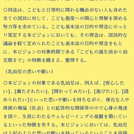
○同法は、こどもと日常的に関わる機会がない人も含めた
全ての国民に対して、こども施策への関心と理解を深める
努力等を求めている。こども基本法の目的や理念にのっと
り策定する本ビジョンにおいても、その理念は、国民的な
議論を経て定められたこども基本法の目的や理念をもと
に、本ビジョンの対象時期である「こどもの誕生前から幼
児期まで」の特徴を踏まえ、整理する。
（乳幼児の思いや願い）
○本ビジョンの対象である乳幼児は、例えば、[安心した
い]、[満たされたい]、[関わってみたい]、[遊びたい]、[認
められたい]といった思いや願いを持ちながら、身近な人や
周囲の環境（社会）との応答的な関係等の中で心身の発達
を図り、生涯にわたるウェルビーイングの基盤を築いてい
るといった特徴を有する。本ビジョンにおいては、乳幼児
は上記のような思いや願いを持っているということを前提