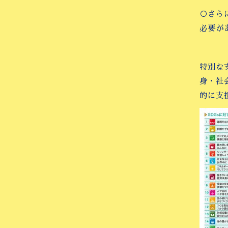
○さら
必要が
特別な
身・社
的に支