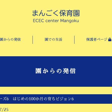
園からの発信
園での生活
保護者ページ
園からの発信
ーズ6 はじめの100か月の育ちビジョン6
7/25