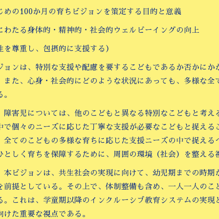
じめの100か月の育ちビジョンを策定する目的と意義
にわたる身体的・精神的・社会的ウェルビーイングの向上
性を尊重し、包摂的に支援する）
ジョンは、特別な支援や配慮を要するこどもであるか否かにか
、また、心身・社会的にどのような状況にあっても、多様な全
る。
、障害児については、他のこどもと異なる特別なこどもと考え
中で個々のニーズに応じた丁寧な支援が必要なこどもと捉える
、全てのこどもの多様な育ちに応じた支援ニーズの中で捉える
ひとしく育ちを保障するために、周囲の環境（社会）を整える
、本ビジョンは、共生社会の実現に向けて、幼児期までの時期
を前提としている。その上で、体制整備も含め、一人一人のこ
る。これは、学童期以降のインクルーシブ教育システムの実現
向けた重要な視点である。