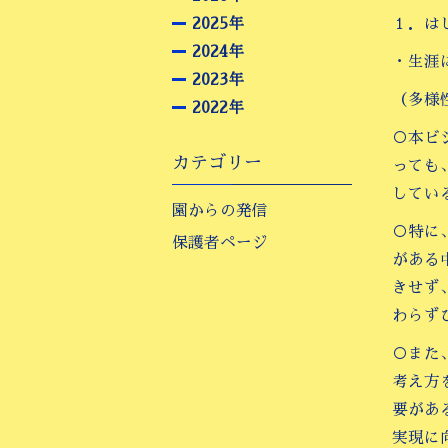
2025年
１．は
2024年
・生涯
2023年
（多様
2022年
○本ビ
カテゴリー
っても
してい
園からの発信
○特に
保護者ページ
がある
きせず
わらず
○また
考え方
要があ
実現に