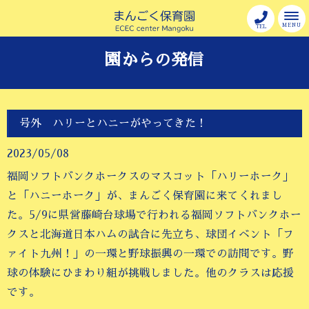
MENU
TEL
園からの発信
号外 ハリーとハニーがやってきた！
2023/05/08
福岡ソフトバンクホークスのマスコット「ハリーホーク」
と「ハニーホーク」が、まんごく保育園に来てくれまし
た。5/9に県営藤崎台球場で行われる福岡ソフトバンクホー
クスと北海道日本ハムの試合に先立ち、球団イベント「フ
ァイト九州！」の一環と野球振興の一環での訪問です。野
球の体験にひまわり組が挑戦しました。他のクラスは応援
です。