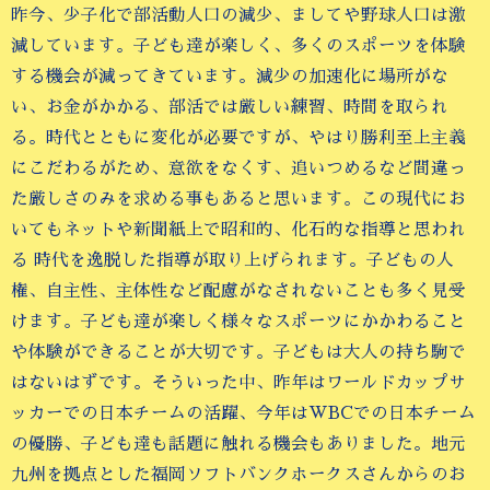
昨今、少子化で部活動人口の減少、ましてや野球人口は激
減しています。子ども達が楽しく、多くのスポーツを体験
する機会が減ってきています。減少の加速化に場所がな
い、お金がかかる、部活では厳しい練習、時間を取られ
る。時代とともに変化が必要ですが、やはり勝利至上主義
にこだわるがため、意欲をなくす、追いつめるなど間違っ
た厳しさのみを求める事もあると思います。この現代にお
いてもネットや新聞紙上で昭和的、化石的な指導と思われ
る 時代を逸脱した指導が取り上げられます。子どもの人
権、自主性、主体性など配慮がなされないことも多く見受
けます。子ども達が楽しく様々なスポーツにかかわること
や体験ができることが大切です。子どもは大人の持ち駒で
はないはずです。そういった中、昨年はワールドカップサ
ッカーでの日本チームの活躍、今年はWBCでの日本チーム
の優勝、子ども達も話題に触れる機会もありました。地元
九州を拠点とした福岡ソフトバンクホークスさんからのお