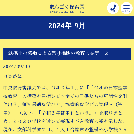
MENU
TEL
2024年 9月
幼保小の協働による架け橋期の教育の充実 ２
2024/09/30
はじめに
中央教育審議会では、令和３年１月に「『令和の日本型学
校教育』の構築を目指して～全ての子供たちの可能性を引
き出す，個別最適な学びと，協働的な学びの実現～（答
申）」（以下、「令和３年答申」という。）を取りまと
め、２０２０年代を通じて実現すべき教育の姿を示した。
現在、文部科学省では、１人１台端末の整備や小学校３５