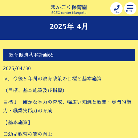
MENU
TEL
2025年 4月
教育振興基本計画65
2025/04/30
Ⅳ．今後５年間の教育政策の目標と基本施策
（目標、基本施策及び指標）
目標１ 確かな学力の育成、幅広い知識と教養・専門的能
力・職業実践力の育成
【基本施策】
○幼児教育の質の向上