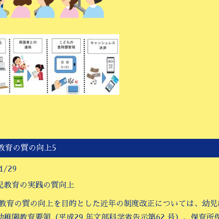
教育の質の向上5
1/29
児教育の実践の質向上
児教育の質の向上を目的とした近年の制度改正については、幼
幼稚園教育要領（平成29 年文部科学省告示第62 号）、保育所