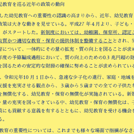
児教育を巡る近年の政策の動向
うした幼児教育への重要性の認識の高まりから、近年、幼児教
政策は大きな動きを見せている。平成27 年４月より、子ども
）がスタートした。
新制度においては、幼稚園、保育所、認定
良質かつ適切な教育・保育の提供体制を整備すること
とされ、
育について、一体的にその量の拡充・質の向上を図ることが求
年度の予算編成過程において、質の向上のための0.3 兆円超
を図るための安定的な財源の確保に努めることが求められてい
た、令和元年10 月１日から、急速な少子化の進行、家庭・地
支援を充実させる観点から、３歳から５歳までの全ての子供た
を無償化する、幼児教育・保育の無償化が実施されている。新
・量の充実を図ってきている中、幼児教育・保育の無償化は、
策にも貢献する意義を有するとともに、幼児教育を受ける機会
る。
児教育の重要性については、これまでも様々な場面で指摘がな