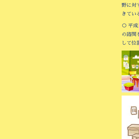
野に対
きてい
○ 平
の諮問
して位