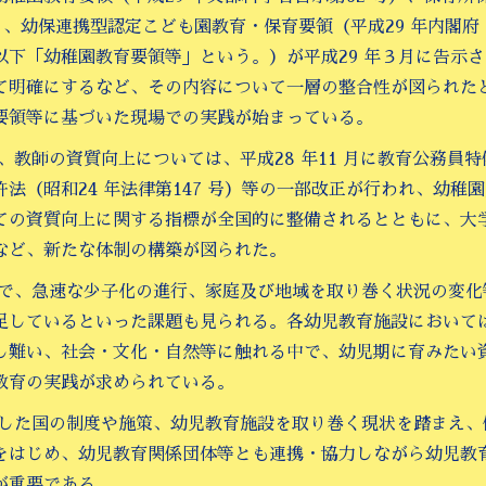
号）、幼保連携型認定こども園教育・保育要領（平成29 年内閣
以下「幼稚園教育要領等」という。）が平成29 年３月に告示
て明確にするなど、その内容について一層の整合性が図られたと
要領等に基づいた現場での実践が始まっている。
た、教師の資質向上については、平成28 年11 月に教育公務員
許法（昭和24 年法律第147 号）等の一部改正が行われ、幼
ての資質向上に関する指標が全国的に整備されるとともに、大
など、新たな体制の構築が図られた。
方で、急速な少子化の進行、家庭及び地域を取り巻く状況の変
足しているといった課題も見られる。各幼児教育施設において
し難い、社会・文化・自然等に触れる中で、幼児期に育みたい
教育の実践が求められている。
うした国の制度や施策、幼児教育施設を取り巻く現状を踏まえ
をはじめ、幼児教育関係団体等とも連携・協力しながら幼児教
が重要である。