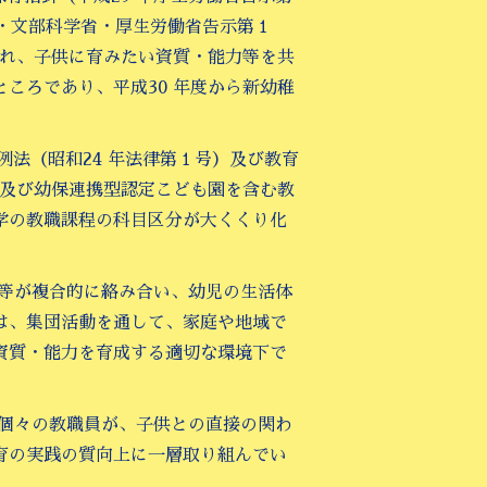
府・文部科学省・厚生労働省告示第１
され、子供に育みたい資質・能力等を共
ころであり、平成30 年度から新幼稚
特例法（昭和24 年法律第１号）及び教育
稚園及び幼保連携型認定こども園を含む教
学の教職課程の科目区分が大くくり化
化等が複合的に絡み合い、幼児の生活体
は、集団活動を通して、家庭や地域で
資質・能力を育成する適切な環境下で
、個々の教職員が、子供との直接の関わ
育の実践の質向上に一層取り組んでい