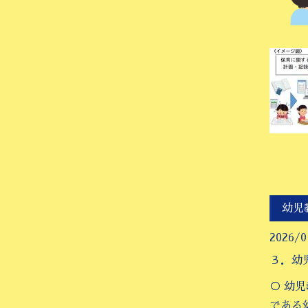
幼児
2026/0
３．幼
○ 幼
である