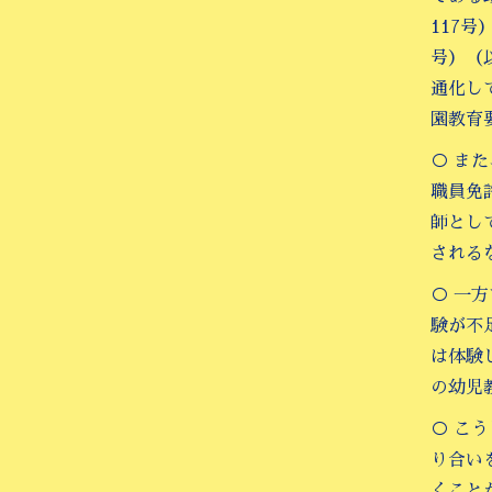
117
号）（
通化し
園教育
○ ま
職員免
師とし
される
○ 一
験が不
は体験
の幼児
○ こ
り合い
くこと