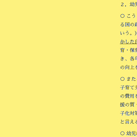
２．幼
○ こ
る国の
いう。
かした
育・保
き、各
の向上
○ ま
子育て
の費用
援の質
子化対
と言え
○ 幼