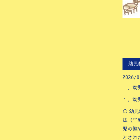
幼児
2026/0
Ⅰ．幼
１．幼
○ 幼
法（平
児の健
とされ