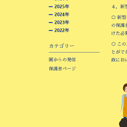
2025年
４．新
2024年
○ 新
2023年
の保護
2022年
けた必
○ こ
カテゴリー
とがで
園からの発信
政にお
保護者ページ