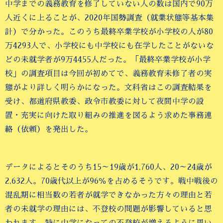
中学までの義務教育を修了していない人の数は国内で90万
人近くに上ることが、2020年国勢調査（就業状態等基本集
計）で分かった。このうち最終卒業学校が小学校の人が80
万4293人で、小学校にも中学校にも在学したことがないな
どの未就学者が9万4455人だった。「最終卒業学校が小学
校」の調査項目は今回が初めてで、義務教育未修了者の実
態がより詳しく明らかになった。文科省はこの調査結果を
受け、都道府県教委、政令市教委に対して夜間中学の設
置・充実に向けた取り組みの推進を図るよう求めた事務連
絡（依頼）を発出した。
データによるとそのうち15～19歳が1,760人、20～24歳が
2,632人。70歳代以上が96％を占めるそうです。戦中戦後の
混乱期に相当数の若者が就学できなかった方々の理由と若
者の未就学の理由には、不登校の問題が影響していると思