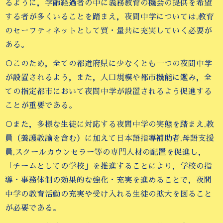
るように，学齢経過者の中に義務教育の機会の提供を希望
する者が多くいることを踏まえ，夜間中学については,教育
のセーフティネットとして質・量共に充実していく必要が
ある。
○このため，全ての都道府県に少なくとも一つの夜間中学
が設置されるよう，また，人口規模や都市機能に鑑み，全
ての指定都市において夜間中学が設置されるよう促進する
ことが重要である。
○また，多様な生徒に対応する夜間中学の実態を踏まえ,教
員（養護教諭を含む）に加えて日本語指導補助者,母語支援
員,スクールカウンセラー等の専門人材の配置を促進し，
「チームとしての学校」を推進することにより，学校の指
導・事務体制の効果的な強化・充実を進めることで，夜間
中学の教育活動の充実や受け入れる生徒の拡大を図ること
が必要である。