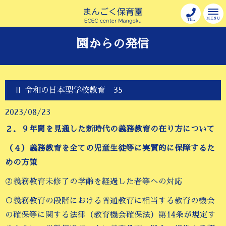
MENU
TEL
園からの発信
Ⅱ 令和の日本型学校教育 35
2023/08/23
２．９年間を見通した新時代の義務教育の在り方について
（４）義務教育を全ての児童生徒等に実質的に保障するた
めの方策
②義務教育未修了の学齢を経過した者等への対応
○義務教育の段階における普通教育に相当する教育の機会
の確保等に関する法律（教育機会確保法）第14条が規定す