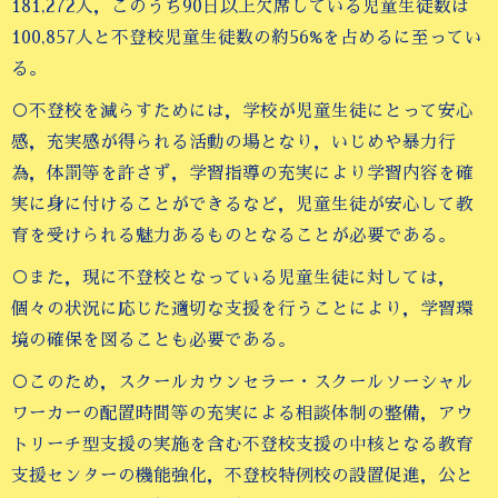
181,272人，このうち90日以上欠席している児童生徒数は
100,857人と不登校児童生徒数の約56%を占めるに至ってい
る。
○不登校を減らすためには，学校が児童生徒にとって安心
感，充実感が得られる活動の場となり，いじめや暴力行
為，体罰等を許さず，学習指導の充実により学習内容を確
実に身に付けることができるなど，児童生徒が安心して教
育を受けられる魅力あるものとなることが必要である。
○また，現に不登校となっている児童生徒に対しては，
個々の状況に応じた適切な支援を行うことにより，学習環
境の確保を図ることも必要である。
○このため，スクールカウンセラー・スクールソーシャル
ワーカーの配置時間等の充実による相談体制の整備，アウ
トリーチ型支援の実施を含む不登校支援の中核となる教育
支援センターの機能強化，不登校特例校の設置促進，公と