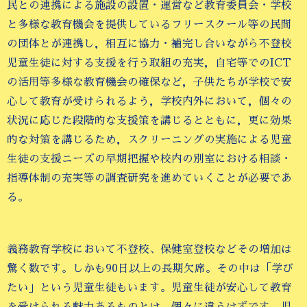
民との連携による施設の設置・運営など教育委員会・学校
と多様な教育機会を提供しているフリースクール等の民間
の団体とが連携し，相互に協力・補完し合いながら不登校
児童生徒に対する支援を行う取組の充実，自宅等でのICT
の活用等多様な教育機会の確保など，子供たちが学校で安
心して教育が受けられるよう，学校内外において，個々の
状況に応じた段階的な支援策を講じるとともに，更に効果
的な対策を講じるため，スクリーニングの実施による児童
生徒の支援ニーズの早期把握や校内の別室における相談・
指導体制の充実等の調査研究を進めていくことが必要であ
る。
義務教育学校において不登校、保健室登校などその増加は
驚く数です。しかも90日以上の長期欠席。その中は「学び
たい」という児童生徒もいます。児童生徒が安心して教育