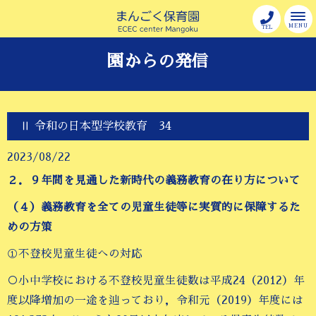
MENU
TEL
園からの発信
Ⅱ 令和の日本型学校教育 34
2023/08/22
２．９年間を見通した新時代の義務教育の在り方について
（４）義務教育を全ての児童生徒等に実質的に保障するた
めの方策
①不登校児童生徒への対応
○小中学校における不登校児童生徒数は平成24（2012）年
度以降増加の一途を辿っており，令和元（2019）年度には