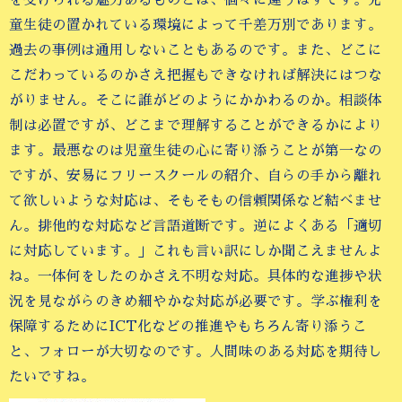
を受けられる魅力あるものとは、個々に違うはずです。児
童生徒の置かれている環境によって千差万別であります。
過去の事例は通用しないこともあるのです。また、どこに
こだわっているのかさえ把握もできなければ解決にはつな
がりません。そこに誰がどのようにかかわるのか。相談体
制は必置ですが、どこまで理解することができるかにより
ます。最悪なのは児童生徒の心に寄り添うことが第一なの
ですが、安易にフリースクールの紹介、自らの手から離れ
て欲しいような対応は、そもそもの信頼関係など結べませ
ん。排他的な対応など言語道断です。逆によくある「適切
に対応しています。」これも言い訳にしか聞こえませんよ
ね。一体何をしたのかさえ不明な対応。具体的な進捗や状
況を見ながらのきめ細やかな対応が必要です。学ぶ権利を
保障するためにICT化などの推進やもちろん寄り添うこ
と、フォローが大切なのです。人間味のある対応を期待し
たいですね。