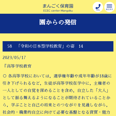
MENU
TEL
園からの発信
58 「令和の日本型学校教育」の姿 14
2023/05/17
『高等学校教育
○ 各高等学校においては，選挙権年齢や成年年齢が18歳に
引き下げられるなど，生徒が高等学校在学中に，主権者の
一人としての自覚を深めることを含め，自立した「大人」
として振る舞えるようになることが期待されていることか
ら，学ぶことと自己の将来とのつながりを見通しながら，
社会的・職業的自立に向けて必要な基盤となる資質・能力