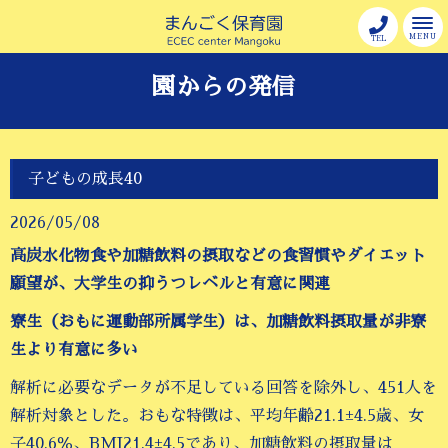
MENU
TEL
園からの発信
子どもの成長40
2026/05/08
高炭水化物食や加糖飲料の摂取などの食習慣やダイエット
願望が、大学生の抑うつレベルと有意に関連
寮生（おもに運動部所属学生）は、加糖飲料摂取量が非寮
生より有意に多い
解析に必要なデータが不足している回答を除外し、451人を
解析対象とした。おもな特徴は、平均年齢21.1±4.5歳、女
子40.6％、BMI21.4±4.5であり、加糖飲料の摂取量は