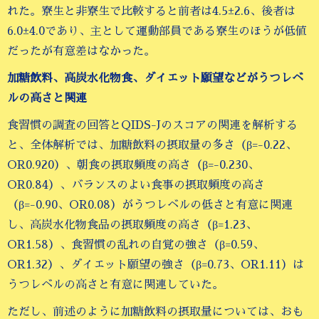
れた。寮生と非寮生で比較すると前者は4.5±2.6、後者は
6.0±4.0であり、主として運動部員である寮生のほうが低値
だったが有意差はなかった。
加糖飲料、高炭水化物食、ダイエット願望などがうつレベ
ルの高さと関連
食習慣の調査の回答とQIDS-Jのスコアの関連を解析する
と、全体解析では、加糖飲料の摂取量の多さ（β=-0.22、
OR0.920）、朝食の摂取頻度の高さ（β=-0.230、
OR0.84）、バランスのよい食事の摂取頻度の高さ
（β=-0.90、OR0.08）がうつレベルの低さと有意に関連
し、高炭水化物食品の摂取頻度の高さ（β=1.23、
OR1.58）、食習慣の乱れの自覚の強さ（β=0.59、
OR1.32）、ダイエット願望の強さ（β=0.73、OR1.11）は
うつレベルの高さと有意に関連していた。
ただし、前述のように加糖飲料の摂取量については、おも