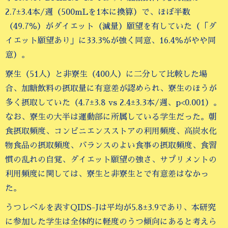
2.7±3.4本/週（500mLを1本に換算）で、ほぼ半数
（49.7％）がダイエット（減量）願望を有していた（「ダ
イエット願望あり」に33.3％が強く同意、16.4％がやや同
意）。
寮生（51人）と非寮生（400人）に二分して比較した場
合、加糖飲料の摂取量に有意差が認められ、寮生のほうが
多く摂取していた（4.7±3.8 vs 2.4±3.3本/週、p<0.001）。
なお、寮生の大半は運動部に所属している学生だった。朝
食摂取頻度、コンビニエンスストアの利用頻度、高炭水化
物食品の摂取頻度、バランスのよい食事の摂取頻度、食習
慣の乱れの自覚、ダイエット願望の強さ、サプリメントの
利用頻度に関しては、寮生と非寮生とで有意差はなかっ
た。
うつレベルを表すQIDS-Jは平均が5.8±3.9であり、本研究
に参加した学生は全体的に軽度のうつ傾向にあると考えら