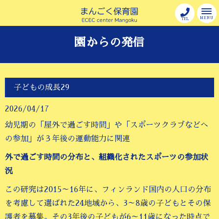
MENU
TEL
園からの発信
子どもの成長29
2026/04/17
幼児期の「屋外で過ごす時間」や「スポーツクラブなどへ
の参加」が３年後の運動能力に関連
外で過ごす時間の分布と、組織化されたスポーツの参加状
況
この研究は2015～16年に、フィンランド国内の人口の分布
を考慮して選ばれた24地域から、3～8歳の子どもとその保
護者を募集。その3年後の子どもが6～11歳になった時点で