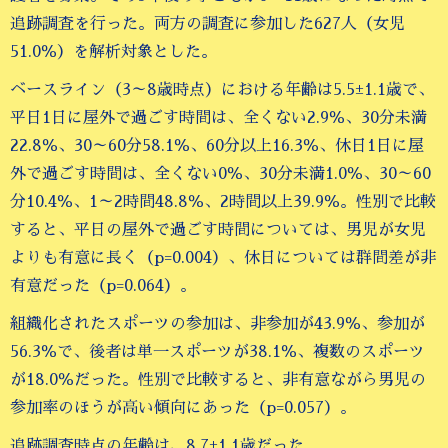
追跡調査を行った。両方の調査に参加した627人（女児
51.0％）を解析対象とした。
ベースライン（3～8歳時点）における年齢は5.5±1.1歳で、
平日1日に屋外で過ごす時間は、全くない2.9％、30分未満
22.8％、30～60分58.1％、60分以上16.3％、休日1日に屋
外で過ごす時間は、全くない0％、30分未満1.0％、30～60
分10.4％、1～2時間48.8％、2時間以上39.9％。性別で比較
すると、平日の屋外で過ごす時間については、男児が女児
よりも有意に長く（p=0.004）、休日については群間差が非
有意だった（p=0.064）。
組織化されたスポーツの参加は、非参加が43.9％、参加が
56.3％で、後者は単一スポーツが38.1％、複数のスポーツ
が18.0％だった。性別で比較すると、非有意ながら男児の
参加率のほうが高い傾向にあった（p=0.057）。
追跡調査時点の年齢は、8.7±1.1歳だった。