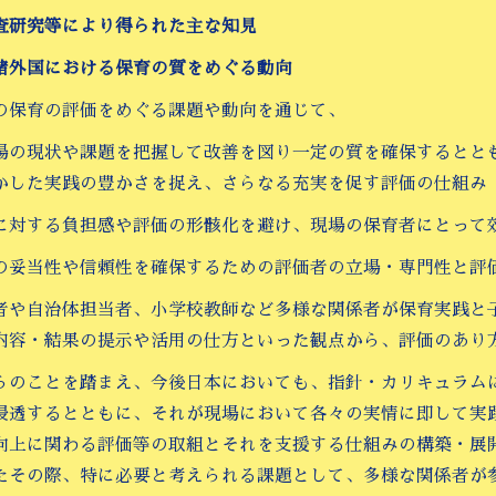
査研究等により得られた主な知見
諸外国における保育の質をめぐる動向
の保育の評価をめぐる課題や動向を通じて、
場の現状や課題を把握して改善を図り一定の質を確保するとと
かした実践の豊かさを捉え、さらなる充実を促す評価の仕組み
に対する負担感や評価の形骸化を避け、現場の保育者にとって
の妥当性や信頼性を確保するための評価者の立場・専門性と評
者や自治体担当者、小学校教師など多様な関係者が保育実践と
内容・結果の提示や活用の仕方といった観点から、評価のあり
らのことを踏まえ、今後日本においても、指針・カリキュラム
浸透するとともに、それが現場において各々の実情に即して実
向上に関わる評価等の取組とそれを支援する仕組みの構築・展
たその際、特に必要と考えられる課題として、多様な関係者が