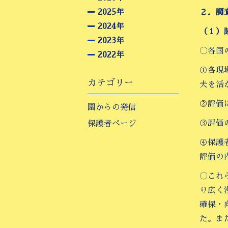
2025年
２．調
2024年
（１）
2023年
〇各国
2022年
①各現
カテゴリー
夫を活
②評価
園からの発信
③評価
保護者ページ
④保護
評価の
〇これ
り広く
確保・
た。ま