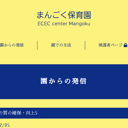
園からの発信
園での生活
保護者ページ
園からの発信
の質の確保・向上5
2/05