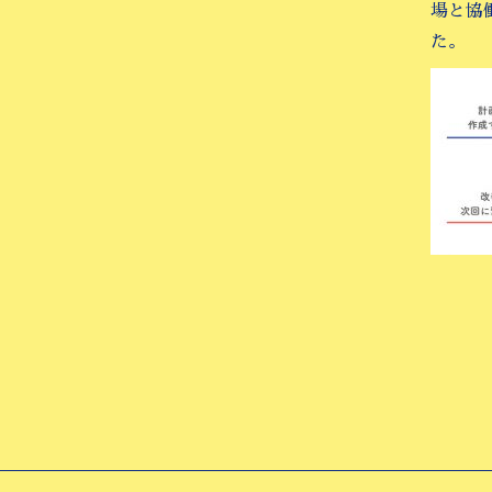
場と協
た。