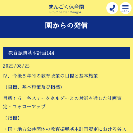
MENU
TEL
園からの発信
教育振興基本計画144
2025/08/25
Ⅳ．今後５年間の教育政策の目標と基本施策
（目標、基本施策及び指標）
目標１６ 各ステークホルダーとの対話を通じた計画策
定・フォローアップ
【指標】
・国・地方公共団体の教育振興基本計画策定における各ス