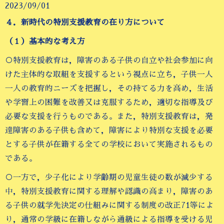
2023/09/01
４．新時代の特別支援教育の在り方について
（１）基本的な考え方
○特別支援教育は，障害のある子供の自立や社会参加に向
けた主体的な取組を支援するという視点に立ち，子供一人
一人の教育的ニーズを把握し，その持てる力を高め，生活
や学習上の困難を改善又は克服するため，適切な指導及び
必要な支援を行うものである。また，特別支援教育は，発
達障害のある子供も含めて，障害により特別な支援を必要
とする子供が在籍する全ての学校において実施されるもの
である。
○一方で，少子化により学齢期の児童生徒の数が減少する
中，特別支援教育に関する理解や認識の高まり，障害のあ
る子供の就学先決定の仕組みに関する制度の改正71等によ
り，通常の学級に在籍しながら通級による指導を受ける児