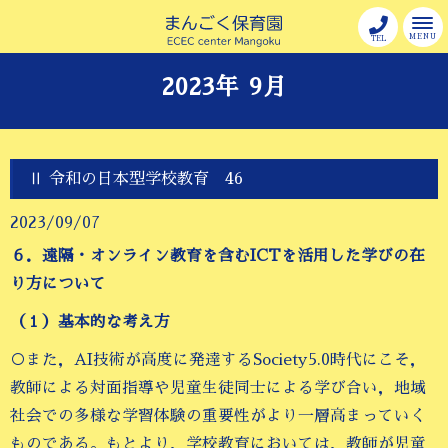
MENU
TEL
2023年 9月
Ⅱ 令和の日本型学校教育 46
2023/09/07
６．遠隔・オンライン教育を含むICTを活用した学びの在
り方について
（１）基本的な考え方
○また，AI技術が高度に発達するSociety5.0時代にこそ，
教師による対面指導や児童生徒同士による学び合い，地域
社会での多様な学習体験の重要性がより一層高まっていく
ものである。もとより，学校教育においては，教師が児童