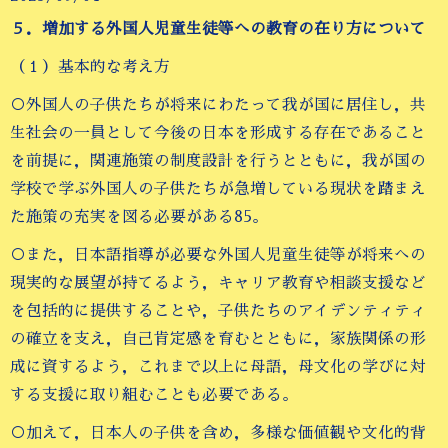
５．増加する外国人児童生徒等への教育の在り方について
（１）基本的な考え方
○外国人の子供たちが将来にわたって我が国に居住し，共
生社会の一員として今後の日本を形成する存在であること
を前提に，関連施策の制度設計を行うとともに，我が国の
学校で学ぶ外国人の子供たちが急増している現状を踏まえ
た施策の充実を図る必要がある85。
○また，日本語指導が必要な外国人児童生徒等が将来への
現実的な展望が持てるよう，キャリア教育や相談支援など
を包括的に提供することや，子供たちのアイデンティティ
の確立を支え，自己肯定感を育むとともに，家族関係の形
成に資するよう，これまで以上に母語，母文化の学びに対
する支援に取り組むことも必要である。
○加えて，日本人の子供を含め，多様な価値観や文化的背