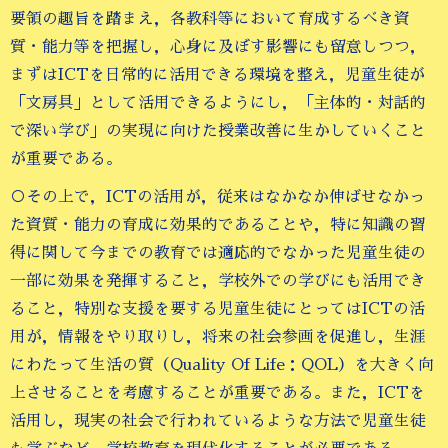
要領の趣旨を踏まえ，各教科等において育成するべき資
質・能力等を把握し，心身に及ぼす影響にも留意しつつ，
まずはICTを日常的に活用できる環境を整え，児童生徒が
「文房具」として活用できるようにし，「主体的・対話的
で深い学び」の実現に向けた授業改善に生かしていくこと
が重要である。
○その上で，ICTの活用が，従来はなかなか伸ばせなかっ
た資質・能力の育成に効果的であることや，特に知識の習
得に関して今までの教育では適応的でなかった児童生徒の
一部に効果を発揮すること，学校外での学びにも活用でき
ること，特別な支援を要する児童生徒にとってはICTの活
用が，情報をやり取りし，将来の社会参画を促進し，生涯
にわたって生活の質（Quality Of Life：QOL）を大きく向
上させることを考慮することが重要である。また，ICTを
活用し，現実の社会で行われているような方法で児童生徒