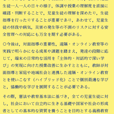
生徒一人一人の日々の様子，体調や授業の理解度を直接に
確認・判断することで，児童生徒の理解を深めたり，生徒
指導を行ったりすることが重要であり，あわせて，児童生
徒の怪我や病気，災害の発生等の不測のリスクに対する安
全管理への対応にも万全を期す必要がある。
○今後は，対面指導の重要性，遠隔・オンライン教育等の
実践で明らかになる成果や課題を踏まえ，発達の段階に応
じて，端末の日常的な活用を「主体的・対話的で深い学
び」の実現に向けた授業改善に生かすとともに，教師が対
面指導と家庭や地域社会と連携した遠隔・オンライン教育
とを使いこなす（ハイブリッド化）ことで個別最適な学び
と，協働的な学びを展開することが必要である。
その際，憲法や教育基本法に基づき，全ての児童生徒に対
し，社会において自立的に生きる基礎や国家や社会の形成
者としての基本的な資質を養うことを目的とする義務教育