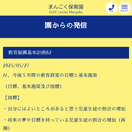
MENU
TEL
園からの発信
教育振興基本計画82
2025/05/27
Ⅳ．今後５年間の教育政策の目標と基本施策
（目標、基本施策及び指標）
【指標】
・自分にはよいところがあると思う児童生徒の割合の増加
・将来の夢や目標を持っている児童生徒の割合の増加（再
掲）