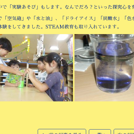
中で「実験あそび」もします。なんでだろ？といった探究心を
で「空気砲」や「水と油」、「ドライアイス」「炭酸水」「色
体験をしてきました。STEAM教育も取り入れています。