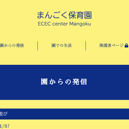
園からの発信
園での生活
保護者ページ
園からの発信
遊び
1/07