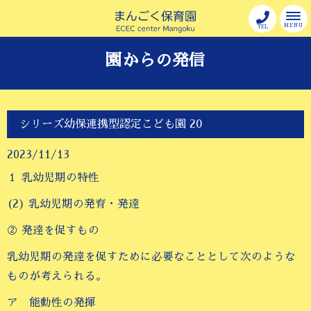
MENU
TEL
園からの発信
シリーズ幼保連携型認定こども園 20
2023/11/13
１ 乳幼児期の特性
(2) 乳幼児期の発育・発達
② 発達を促すもの
乳幼児期の発達を促すために必要なこととして次のような
ものが考えられる。
ア 能動性の発揮