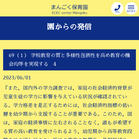
MENU
TEL
園からの発信
69（１） 学校教育の質と多様性包摂性を高め教育の機
会均等を実現する 4
2023/06/01
『また，国内外の学力調査では，家庭の社会経済的背景が
児童生徒の学力に影響を与えている状況が確認されてい
る。学力格差を是正するためには，社会経済的指標の低い
層を幼少期から支援することが重要である。このため，国
は，家庭の経済事情に左右されることなく，誰もが希望す
る質の高い教育を受けられるよう，幼児期から高等教育段