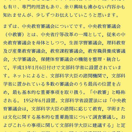
も有り、専門的用語もあり、余り興味も沸かない内容かも
知れませんが、少しずつお伝えしていこうと思います。
まずは、中央教育審議会についてです。中央教育審議会
（中教審）とは、中央省庁等改革の一環として，従来の中
央教育審議会を母体としつつ，生涯学習審議会，理科教育
及び産業教育審議会，教育課程審議会，教育職員養成審議
会，大学審議会，保健体育審議会の機能を整理・統合し
て，平成13年1月6日付けで文部科学省に設置されていま
す。ネットによると、文部科学大臣の諮問機関で，文部科
学省に置かれている多数の審議会のうち最高の位置を占
め，最も基本的な重要事項を取り扱う。「中教審」と略称
される。 1952年6月設置。文部科学省設置法には「中央教
育審議会は，文部科学大臣の諮問に応じて教育，学術また
は文化に関する基本的な重要施策について調査審議し，お
よびこれらの事項に関して文部科学大臣に建議する」と定