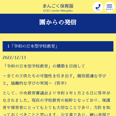
MENU
TEL
園からの発信
1「令和の日本型学校教育」
2022/12/13
「令和の日本型学校教育」の構築を目指して
～全ての子供たちの可能性を引き出す，個別最適な学び
と，協働的な学びの実現～（答申）
として、中央教育審議会より令和３年１月２６日に答申が
なされました。現在の学校教育の根幹となっており、保護
者や保育者にとってもとても大切なことであり、方針を知
っておくべきことと思います、公文書であり、硬い表現で