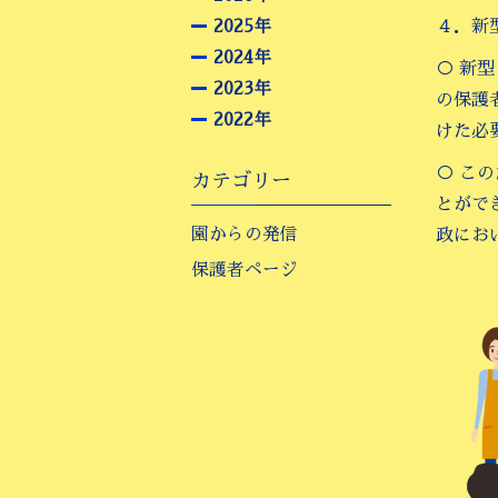
2025年
４．新
2024年
○ 新
2023年
の保護
2022年
けた必
○ こ
カテゴリー
とがで
園からの発信
政にお
保護者ページ