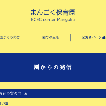
園からの発信
園での生活
保護者ページ
園からの発信
教育の質の向上6
1/30