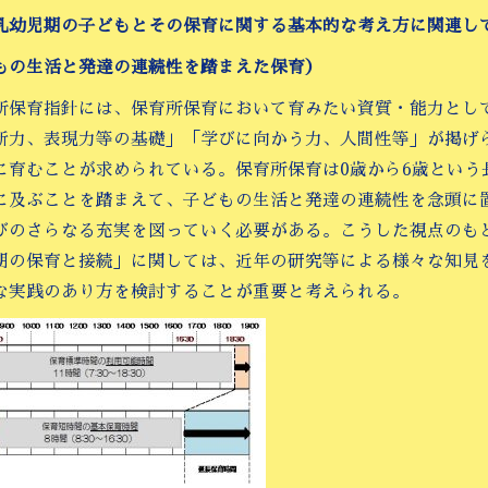
乳幼児期の子どもとその保育に関する基本的な考え方に関連し
もの生活と発達の連続性を踏まえた保育）
所保育指針には、保育所保育において育みたい資質・能力とし
断力、表現力等の基礎」「学びに向かう力、人間性等」が掲げ
に育むことが求められている。保育所保育は0歳から6歳という
に及ぶことを踏まえて、子どもの生活と発達の連続性を念頭に
びのさらなる充実を図っていく必要がある。こうした視点のも
期の保育と接続」に関しては、近年の研究等による様々な知見
な実践のあり方を検討することが重要と考えられる。