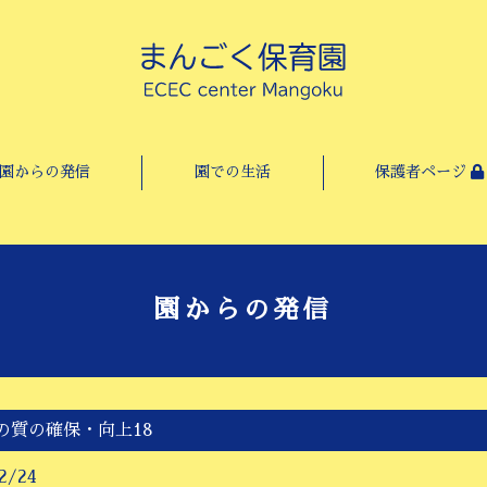
園からの発信
園での生活
保護者ページ
園からの発信
の質の確保・向上18
2/24