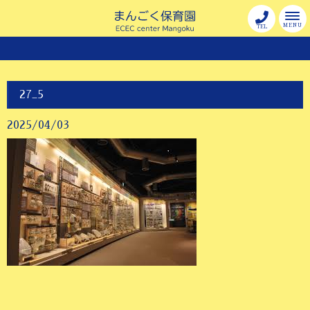
MENU
TEL
27_5
2025/04/03