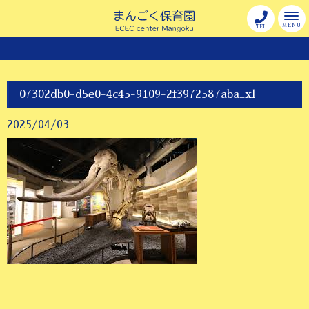
MENU
TEL
07302db0-d5e0-4c45-9109-2f3972587aba_xl
2025/04/03