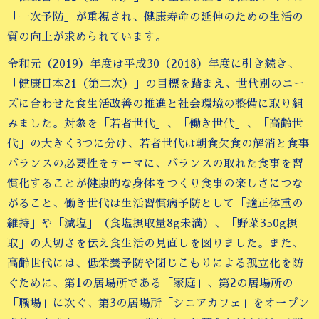
「一次予防」が重視され、健康寿命の延伸のための生活の
質の向上が求められています。
令和元（2019）年度は平成30（2018）年度に引き続き、
「健康日本21（第二次）」の目標を踏まえ、世代別のニー
ズに合わせた食生活改善の推進と社会環境の整備に取り組
みました。対象を「若者世代」、「働き世代」、「高齢世
代」の大きく3つに分け、若者世代は朝食欠食の解消と食事
バランスの必要性をテーマに、バランスの取れた食事を習
慣化することが健康的な身体をつくり食事の楽しさにつな
がること、働き世代は生活習慣病予防として「適正体重の
維持」や「減塩」（食塩摂取量8g未満）、「野菜350g摂
取」の大切さを伝え食生活の見直しを図りました。また、
高齢世代には、低栄養予防や閉じこもりによる孤立化を防
ぐために、第1の居場所である「家庭」、第2の居場所の
「職場」に次ぐ、第3の居場所「シニアカフェ」をオープン