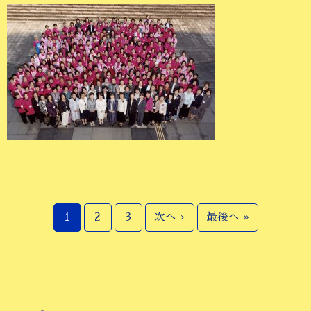
1
2
3
次へ ›
最後へ »