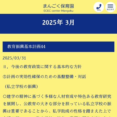
MENU
TEL
2025年 3月
教育振興基本計画44
2025/03/31
Ⅱ．今後の教育政策に関する基本的な方針
⑤計画の実効性確保のための基盤整備・対話
（私立学校の振興）
○建学の精神に基づく多様な人材育成や特色ある教育研究
を展開し、公教育の大きな部分を担っている私立学校の振
興は重要であることから、私学助成の性格を踏まえた上で